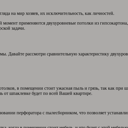
ляда на мир хозяев, их исключительность, как личностей.
ий момент применяются двухуровневые потолки из гипсокартона
ской задачи.
ы. Давайте рассмотри сравнительную характеристику двухуров
толков, в помещении стоит ужасная пыль и грязь, так как при ш
ь от шпаклевке будет по всей Вашей квартире.
овании перфоратора с пылесборником, что позволяет устанавли
а, когда в помещении стоит мебель, и что будет с этой мебелью