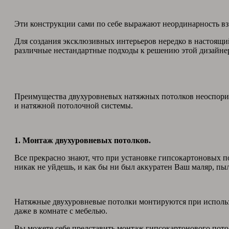
Эти конструкции сами по себе выражают неординарность взг
Для создания эксклюзивных интерьеров нередко в настоящ
различные нестандартные подходы к решению этой дизайнер
Преимущества двухуровневых натяжных потолков неоспорим
и натяжной потолочной системы.
1. Монтаж двухуровневых потолков.
Все прекрасно знают, что при установке гипсокартоновых по
никак не уйдешь, и как бы ни был аккуратен Ваш маляр, пыл
Натяжные двухуровневые потолки монтируются при использ
даже в комнате с мебелью.
Вы можете себе представить монтаж гипсокартонового потолк