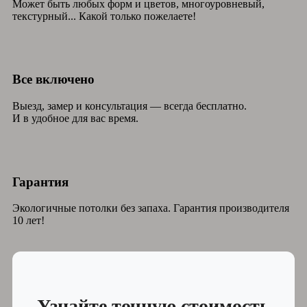
Может быть любых форм и цветов, многоуровневый,
текстурный... Какой только пожелаете!
Все включено
Выезд, замер и консультация — всегда бесплатно.
И в удобное для вас время.
Гарантия
Экологичные потолки без запаха. Гарантия производителя
10 лет!
Узнайте точную стоимость