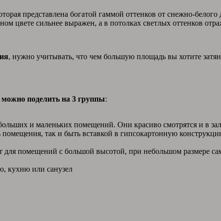
которая представлена богатой гаммой оттенков от снежно-белого
ном цвете сильнее выражен, а в потолках светлых оттенков отр
ния
, нужно учитывать, что чем большую площадь вы хотите затя
можно поделить на 3 группы
:
льших и маленьких помещений. Они красиво смотрятся и в зале,
 помещения, так и быть вставкой в гипсокартонную конструкци
т для помещений с большой высотой, при небольшом размере са
, кухню или санузел​